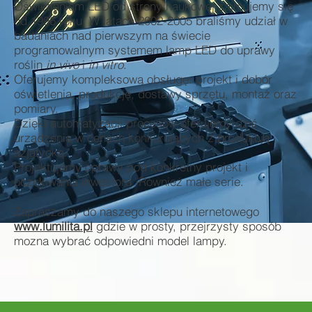
Oświetleniem LED od strony naukowej zajmujemy się
od 1996 roku. W latach 2002-2005 braliśmy udział w
badaniach nad pierwszym na świecie
programowalnym systemem lamp LED do uprawy
roślin
in vivo
i
in vitro
.
Oferujemy kompleksową obsługę: projekt i dobór
oświetlenia, produkcję, dostawy sprzętu, montaż oraz
pomiary.
Dzięki automatyzacji procesów oferujemy dziś
urządzenia w cenach konkurujących z produkcją
azjatycką.
Projektujemy oprawy pod konkretny projekt i
oczekiwania inwestora. Również małe serie.
Zapraszamy do naszego sklepu internetowego
www.lumilita.pl
gdzie w prosty, przejrzysty sposób
mozna wybrać odpowiedni model lampy.