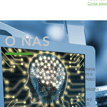
Czytaj więcej
O NAS
„Lumilita” jest producentem systemów oświetlenia
LED i elektronicznego sterowania oświetleniem o
wysokich parametrach, wyjątkowej niezawodności i
trwałości.
Głównymi atutami firmy jest nasza kadra techniczna -
niespotykane kompetencje i doświadczenie
inżynierów w projektowaniu, produkcji i instalacji
innowacyjnych systemów oświetleniowych LED.