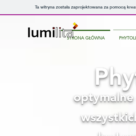
Ta witryna została zaprojektowana za pomocą kre
STRONA GŁÓWNA
PHYTOL
Phy
optymalne 
wszystkic