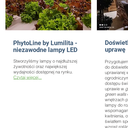
Doświet
PhytoLine by Lumilita -
uprawę
niezawodne lampy LED
Stworzyliśmy lampy o najdłuższej
Przygotujem
żywotności oraz największej
do doświetle
wydajności dostępnej na rynku.
uprawianej
Czytaj więcej...
ogrodniczy
dostępu świ
uprawie w
g
green walls
wnętrzach 
lampy do ro
wspomagania
kwitnienia,
światłem s
wzrost rośl