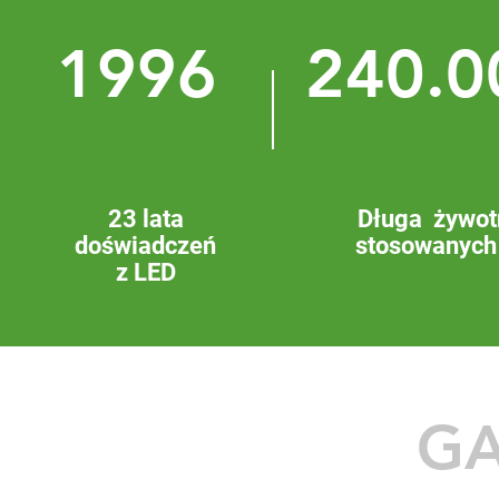
1996
240.0
23 lata
Długa żywot
doświadczeń
stosowanych
z LED
GA